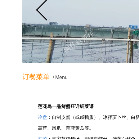
订餐菜单
/ Menu
莲花岛一品鲜蟹庄详细菜谱
冷盘
：自制皮蛋（或咸鸭蛋）、凉拌萝卜丝、白
莴苣、凤爪、蒜蓉黄瓜等。
荤菜
：农家草鸡炖汤、阳澄湖螺丝、清蒸白丝鱼、