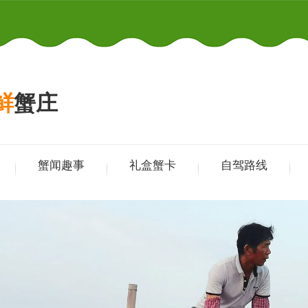
鲜
蟹庄
单
蟹闻趣事
礼盒蟹卡
自驾路线