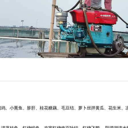
切鸡、小熏鱼、胗肝、桂花糖藕、毛豆结、萝卜丝拌黄瓜、花生米、
清蒸桂鱼、红烧鳊鱼、农家红烧肉百叶结、红烧飞鸭、 阳澄湖清水