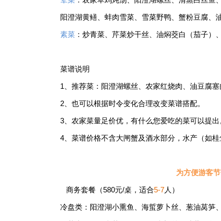
阳澄湖黄鳝、蚌肉雪菜、雪菜野鸭、蟹粉豆腐、
素菜
：炒青菜、芹菜炒干丝、油焖茭白（茄子）
菜谱说明
1、推荐菜：阳澄湖螺丝、农家红烧肉、油豆腐
2、也可以根据时令变化合理改变菜谱搭配。
3、农家菜量足价优，有什么您爱吃的菜可以提出
4、菜谱价格不含大闸蟹及酒水部分，水产（如桂
为方便游客节
商务套餐（580元/桌，适合
5-7
人）
冷盘类：阳澄湖小熏鱼、海蜇萝卜丝、葱油莴笋