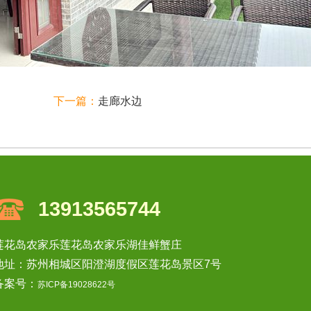
下一篇：
走廊水边
13913565744
莲花岛农家乐莲花岛农家乐湖佳鲜蟹庄
地址：苏州相城区阳澄湖度假区莲花岛景区7号
备案号：
苏ICP备19028622号