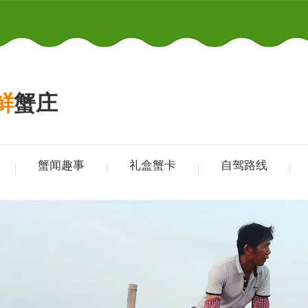
鲜
蟹庄
蟹闻趣事
礼盒蟹卡
自驾路线