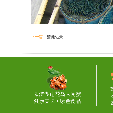
上一篇：
蟹池远景
阳澄湖莲花岛大闸蟹
健康美味 • 绿色食品