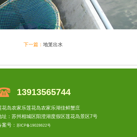
下一篇：
地笼出水
13913565744
莲花岛农家乐莲花岛农家乐湖佳鲜蟹庄
地址：苏州相城区阳澄湖度假区莲花岛景区7号
备案号：
苏ICP备19028622号