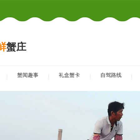
鲜
蟹庄
蟹闻趣事
礼盒蟹卡
自驾路线